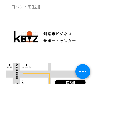
4月1日（土）及び4日
年末年始の営業
コメントを追加…
（火）の営業について
て
釧路市ビジネス
サポートセンター
〒085-0015 釧路市北大通4丁目1-1 北大通