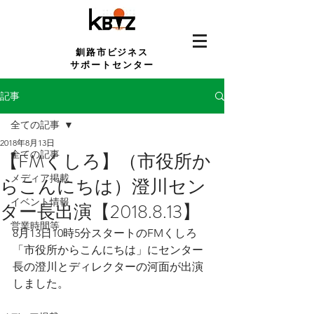
釧路市ビジネス
サポートセンター
記事
全ての記事
2018年8月13日
全ての記事
【FMくしろ】（市役所か
メディア掲載
らこんにちは）澄川セン
イベント情報
ター長出演【2018.8.13】
営業時間等
8月13日10時5分スタートのFMくしろ
「市役所からこんにちは」にセンター
長の澄川とディレクターの河面が出演
しました。