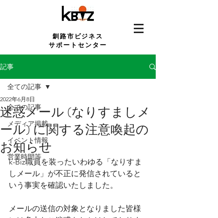
釧路市ビジネス
サポートセンター
記事
全ての記事
2022年6月8日
全ての記事
迷惑メール (なりすましメ
メディア掲載
ール) に関する注意喚起の
イベント情報
お知らせ
営業時間等
k-Biz職員を装ったいわゆる「なりすま
しメール」が不正に発信されていると
いう事実を確認いたしました。
メールの送信の対象となりました皆様