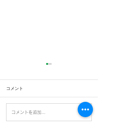
コメント
4月1日（土）及び4日
年末年始の営業
コメントを追加…
（火）の営業について
て