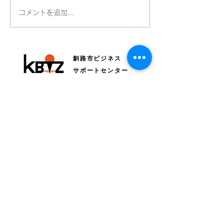
全国Bizネットワークにつ
読売新聞さんに
コメントを追加…
いて毎日新聞に掲載され
ただきました！
ています
釧路市ビジネス
サポートセンター
〒085-0015 釧路市北大通4丁目1-1 北大通