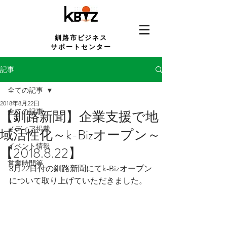
釧路市ビジネス
サポートセンター
記事
全ての記事
2018年8月22日
全ての記事
【釧路新聞】企業支援で地
メディア掲載
域活性化～k-Bizオープン～
イベント情報
【2018.8.22】
営業時間等
8月22日付の釧路新聞にてk-Bizオープン
について取り上げていただきました。