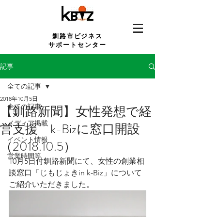
釧路市ビジネス
サポートセンター
記事
全ての記事
2018年10月5日
全ての記事
【釧路新聞】女性発想で経
メディア掲載
営支援 k-Bizに窓口開設
イベント情報
（2018.10.5）
営業時間等
10月5日付釧路新聞にて、女性の創業相
談窓口「じもじょきin k-Biz」について
ご紹介いただきました。