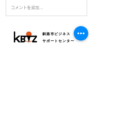
全国Bizネットワークにつ
読売新聞さんに
コメントを追加…
いて毎日新聞に掲載され
ただきました！
ています
釧路市ビジネス
サポートセンター
〒085-0015 釧路市北大通4丁目1-1 北大通