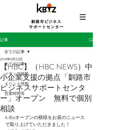
釧路市ビジネス
サポートセンター
記事
全ての記事
2018年8月22日
全ての記事
【HBC】（HBC NEWS）中
メディア掲載
小企業支援の拠点「釧路市
イベント情報
ビジネスサポートセンタ
営業時間等
ー」オープン 無料で個別
相談
k-Bizオープンの模様をお昼のニュース
で取り上げていただきました！