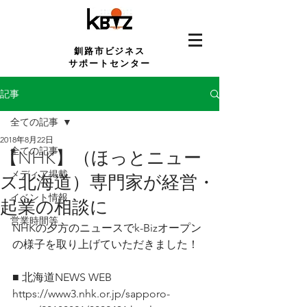
釧路市ビジネス
サポートセンター
記事
全ての記事
2018年8月22日
全ての記事
【NHK】（ほっとニュー
メディア掲載
ス北海道）専門家が経営・
イベント情報
起業の相談に
営業時間等
NHKの夕方のニュースでk-Bizオープン
の様子を取り上げていただきました！
■ 北海道NEWS WEB
https://www3.nhk.or.jp/sapporo-