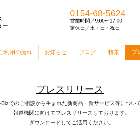
0154-68-5624
ス
営業
時間／
9:00〜17:00
ター
​定休日／土・日・祝日
ご利用の流れ
お知らせ
ブログ
特集
プ
​プレスリリース
k-Bizでのご相談から生まれた新商品・新サービス等につい
報道機関に向けてプレスリリースしております。
​ダウンロードしてご活用ください。