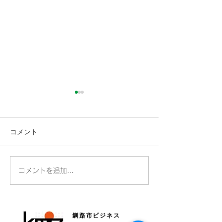
コメント
全国Bizネットワークにつ
読売新聞さんに
コメントを追加…
いて毎日新聞に掲載され
ただきました！
ています
釧路市ビジネス