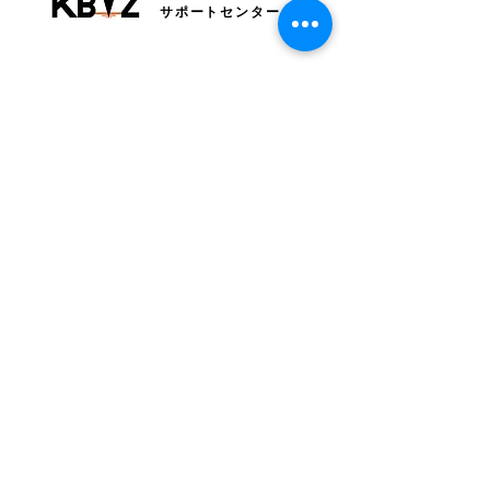
サポートセンター
〒085-0015 釧路市北大通4丁目1-1 北大通
4丁目ビル2F
TEL：
0154-68-5624
営業時間 9:00〜17:00​
定休日 土・日・祝日
無料相談・お問い合わせ