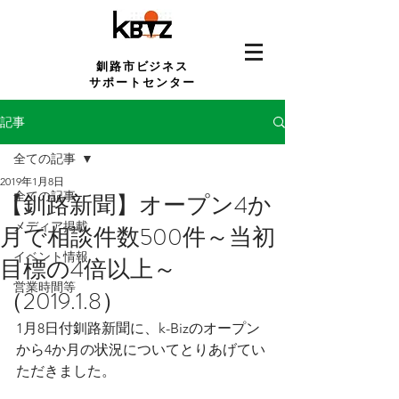
釧路市ビジネス
サポートセンター
記事
全ての記事
2019年1月8日
全ての記事
【釧路新聞】オープン4か
メディア掲載
月で相談件数500件～当初
イベント情報
目標の4倍以上～
営業時間等
（2019.1.8）
1月8日付釧路新聞に、k-Bizのオープン
から4か月の状況についてとりあげてい
ただきました。