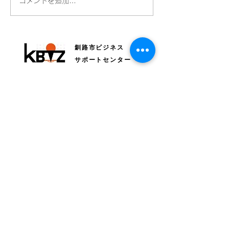
全国Bizネットワークにつ
読売新聞さんに
コメントを追加…
いて毎日新聞に掲載され
ただきました！
ています
釧路市ビジネス
サポートセンター
〒085-0015 釧路市北大通4丁目1-1 北大通
4丁目ビル2F