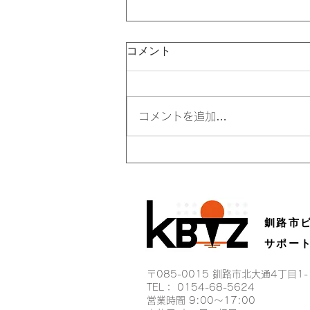
コメント
コメントを追加…
田辺副センター長がNHK北海
道「ローカルフレンズ滞在
記」に出演しました！
釧路市
サポー
〒085-0015 釧路市北大通4丁目1
TEL： 0154-68-5624
営業時間 9:00〜17:00​