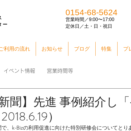
0154-68-5624
ス
営業
時間／
9:00〜17:00
ター
​定休日／土・日・祝日
ご利用の流れ
お知らせ
ブログ
特集
プ
イベント情報
営業時間等
新聞】先進 事例紹介し
018.6.19）
聞で、k-Bizの利用促進に向けた特別研修会についてと