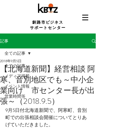
釧路市ビジネス
サポートセンター
記事
全ての記事
2018年9月5日
全ての記事
【北海道新聞】経営相談 阿
メディア掲載
寒、音別地区でも～中小企
イベント情報
業向け 市センター長が出
営業時間等
張～（2018.9.5）
9月5日付北海道新聞で、阿寒町、音別
町での出張相談会開催についてとりあ
げていただきました。