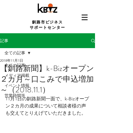
釧路市ビジネス
サポートセンター
記事
全ての記事
2018年11月1日
全ての記事
【釧路新聞】k-Bizオープン
メディア掲載
２カ月～口こみで申込増加
イベント情報
～（2018.11.1）
営業時間等
11月1日の釧路新聞一面で、k-Bizオープ
ン２カ月の成果について相談者様の声
も交えてとりえげていただきました。