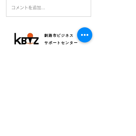
全国Bizネットワークにつ
読売新聞さんに
コメントを追加…
いて毎日新聞に掲載され
ただきました！
ています
釧路市ビジネス
サポートセンター
〒085-0015 釧路市北大通4丁目1-1 北大通