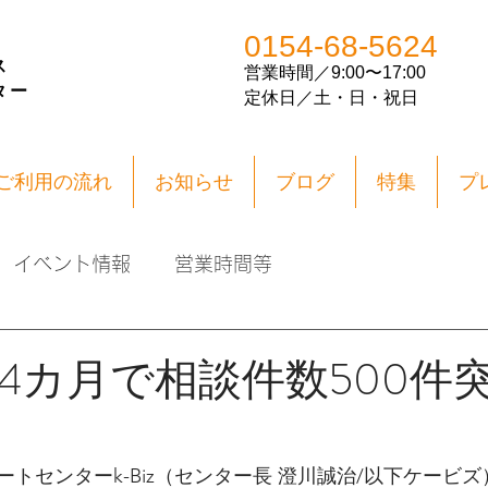
0154-68-5624
ス
営業
時間／
9:00〜17:00
ター
​定休日／土・日・祝日
ご利用の流れ
お知らせ
ブログ
特集
プ
イベント情報
営業時間等
4カ月で相談件数500件
トセンターk-Biz（センター長 澄川誠治/以下ケービ