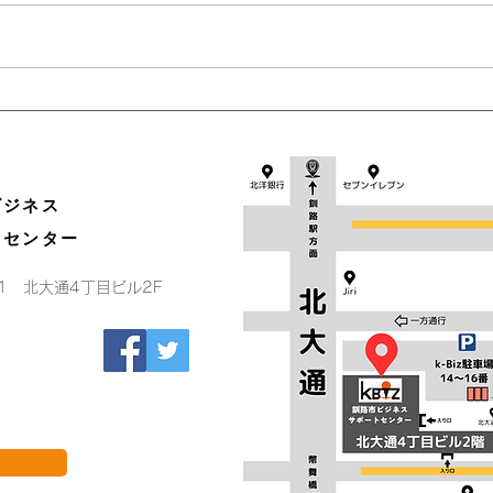
年末
4月1日（土）及び4日（火）
の営業について
ビジネス
トセンター
-1 北大通4丁目ビル2F
せ