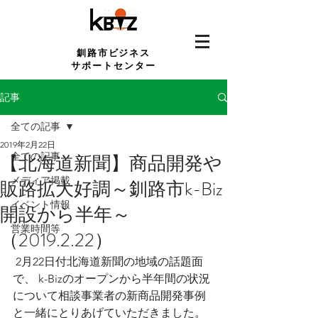
釧路市ビジネス
サポートセンター
記事
全ての記事
2019年2月22日
全ての記事
【北海道新聞】商品開発や
メディア掲載
販路拡大好調～釧路市k-Biz
イベント情報
開設から半年～
営業時間等
（2019.2.22）
 2月22日付北海道新聞の地域の話題面
で、 k-Bizのオープンから半年間の状況
について相談事業者の新商品開発事例
と一緒にとりあげていただきました。 