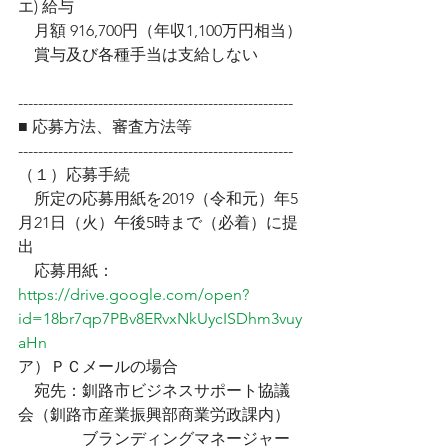
エ) 給与
    月額 916,700円（年収1,100万円相当）
    賞与及び各種手当は支給しない
------------------------------------------------------- 
■ 応募方法、審査方法等
-------------------------------------------------------
（１）応募手続
    所定の応募用紙を2019（令和元）年5
月21日（火）午後5時まで（必着）に提
出 
    応募用紙：
https://drive.google.com/open?
id=18br7qp7PBv8ERvxNkUycISDhm3vuy
aHn
ア）ＰＣメールの場合
    宛先：釧路市ビジネスサポート協議
会（釧路市産業振興部商業労政課内）
                ブランディングマネージャー