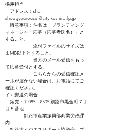
採用担当
    アドレス：sho-
shougyourousei@city.kushiro.lg.jp
    留意事項：件名は「ブランディング
マネージャー応募（応募者氏名）」と
すること。
　    　　　　添付ファイルのサイズは
１MB以下とすること。
　　    　　　当方のメール受信をもっ
て応募受付とする。
　　　    　　こちらからの受信確認メ
ールが届かない場合は、お電話にてご
確認ください。
イ）郵送の場合
    宛先：〒085－8505 釧路市黒金町７丁
目５番地
　    　　釧路市産業振興部商業労政課
内
    釧路市ビジネスサポート協議会　ブ