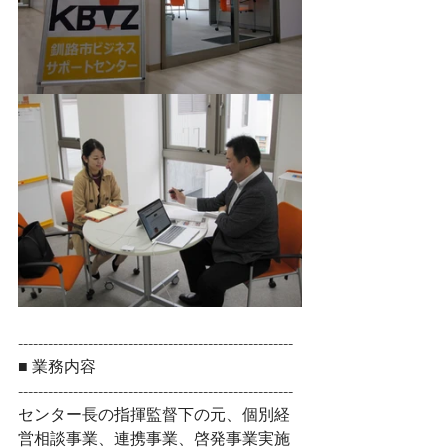
------------------------------------------------------- 
■ 業務内容
------------------------------------------------------- 
センター長の指揮監督下の元、個別経
営相談事業、連携事業、啓発事業実施