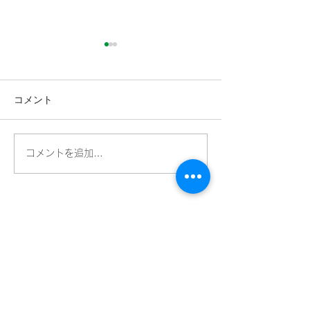
コメント
全国Bizネットワークにつ
読売新聞さんに
コメントを追加…
いて毎日新聞に掲載され
ただきました！
ています
釧路市ビジネス
サポートセンター