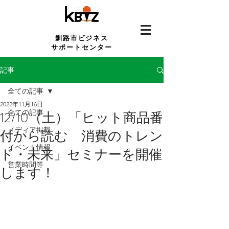
釧路市ビジネス
サポートセンター
記事
全ての記事
2022年11月16日
全ての記事
12/10（土）「ヒット商品番
メディア掲載
付から読む 消費のトレン
イベント情報
ド・未来」セミナーを開催
営業時間等
します！