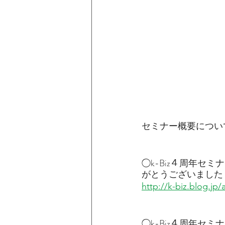
セミナー概要について
◯k-Biz４周年セ
がとうございました！
http://k-biz.blog.jp
◯k-Biz４周年セ