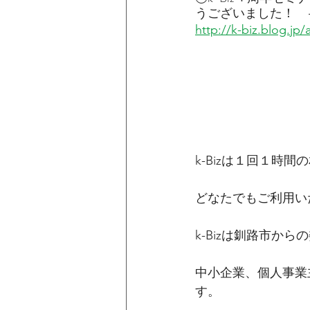
うございました！　-
http://k-biz.blog.jp
k-Bizは１回１
どなたでもご利用い
k-Bizは釧路市か
中小企業、個人事業
す。