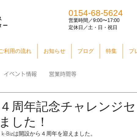
0154-68-5624
ス
営業
時間／
9:00〜17:00
ター
​定休日／土・日・祝日
ご利用の流れ
お知らせ
ブログ
特集
プ
イベント情報
営業時間等
z開設４周年記念チャレンジ
ました！
、k-Bizは開設から４周年を迎えました。